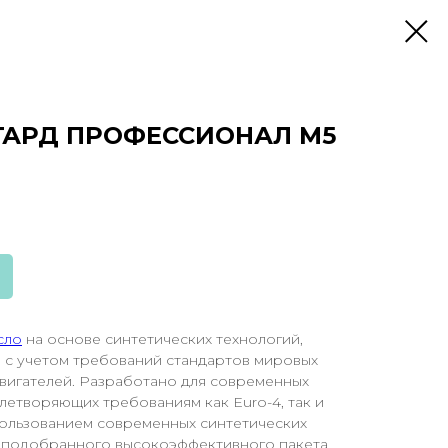
ГАРД ПРОФЕССИОНАЛ М5
сло
на основе синтетических технологий,
 с учетом требований стандартов мировых
вигателей. Разработано для современных
влетворяющих требованиям как Euro-4, так и
пользованием современных синтетических
о подобранного высокоэффективного пакета