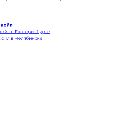
укойл
койл в Екатеринбурге
койл в Челябинске